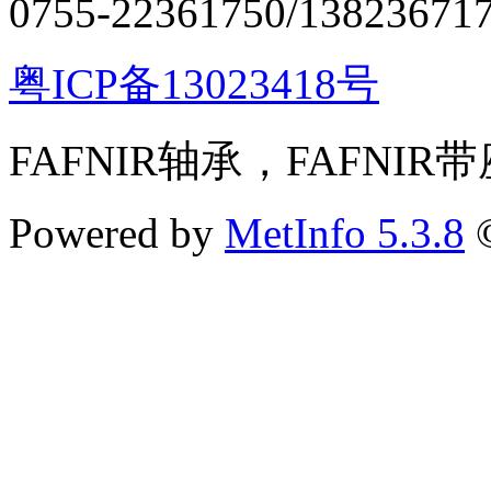
0755-22361750/13823671
粤ICP备13023418号
FAFNIR轴承，FAFNIR
Powered by
MetInfo 5.3.8
©