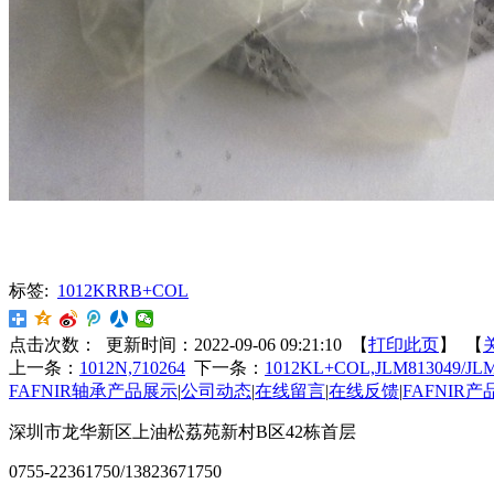
标签:
1012KRRB+COL
点击次数：
更新时间：2022-09-06 09:21:10 【
打印此页
】 【
上一条：
1012N,710264
下一条：
1012KL+COL,JLM813049/JLM
FAFNIR轴承产品展示
|
公司动态
|
在线留言
|
在线反馈
|
FAFNIR
深圳市龙华新区上油松荔苑新村B区42栋首层
0755-22361750/13823671750